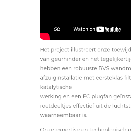
Het project illustreert onze toewi
van geurhinder en het tegelijker
hebben een robuuste RVS wandmode
afzuiginstallatie met eersteklas fi
katalytische
werking en een EC plugfan geïnst
roetdeeltjes effectief uit de luchts
waarneembaar is.
Onze expertise en technologisch 