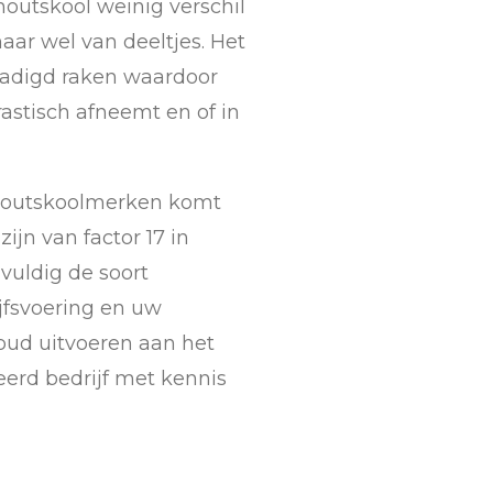
outskool weinig verschil
aar wel van deeltjes. Het
rzadigd raken waardoor
astisch afneemt en of in
e houtskoolmerken komt
ijn van factor 17 in
gvuldig de soort
ijfsvoering en uw
houd uitvoeren aan het
eerd bedrijf met kennis