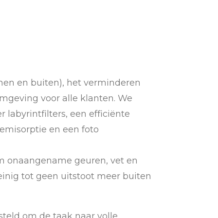
nnen en buiten), het verminderen
mgeving voor alle klanten. We
byrintfilters, een efficiënte
chemisorptie en een foto
 om onaangename geuren, vet en
 weinig tot geen uitstoot meer buiten
teld om de taak naar volle