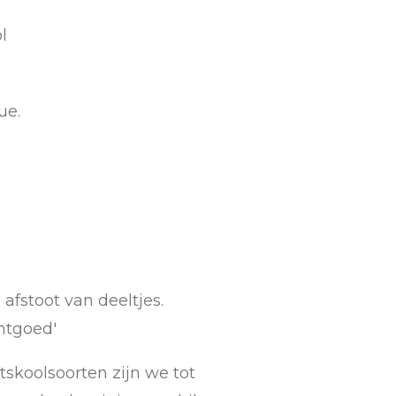
ol
ue.
afstoot van deeltjes.
htgoed'
tskoolsoorten zijn we tot