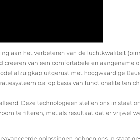
jding aan het verbeteren van de luchtkwaliteit (bi
tijd creëren van een comfortabele en aangename o
l afzuigkap uitgerust met hoogwaardige Bauer la
ltratiesysteem o.a. op basis van functionaliteiten 
alleerd. Deze technologieën stellen ons in staat
troom te filteren, met als resultaat dat er vrijwel
geavanceerde oplossingen hebben ons in staat ges