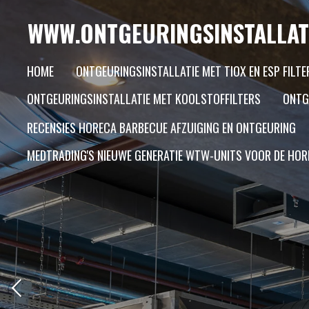
Ga
WWW.ONTGEURINGSINSTALLAT
direct
naar
HOME
ONTGEURINGSINSTALLATIE MET TIOX EN ESP FILTE
de
ONTGEURINGSINSTALLATIE MET KOOLSTOFFILTERS
ONTG
hoofdinhoud
RECENSIES HORECA BARBECUE AFZUIGING EN ONTGEURING
MEDTRADING'S NIEUWE GENERATIE WTW-UNITS VOOR DE HOR